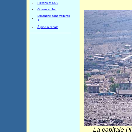
Piétons et CO2
Guerre en Iraq
Dimanche sans voitures
?
À pied à l'école
La capitale P