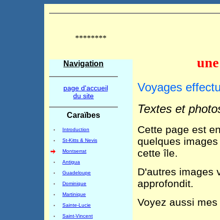
********
une
Navigation
Voyages effect
page d'accueil
du site
Textes et phot
Caraïbes
Cette page est en
Introduction
quelques images 
St-Kitts & Nevis
cette île.
Montserrat
Antigua
D'autres images v
Guadeloupe
approfondit.
Dominique
Martinique
Voyez aussi me
Sainte-Lucie
Saint-Vincent