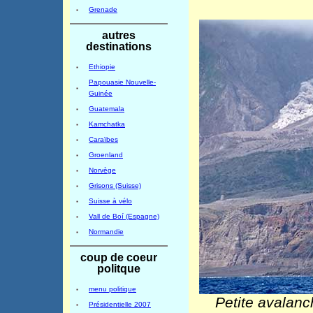
Grenade
autres
destinations
Ethiopie
Papouasie Nouvelle-
Guinée
Guatemala
Kamchatka
Caraïbes
Groenland
Norvège
Grisons (Suisse)
Suisse à vélo
Vall de Boí (Espagne)
Normandie
coup de coeur
politque
menu politique
Petite avalanc
Présidentielle 2007